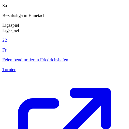
Sa
Bezirksliga in Ennetach
Ligaspiel
Ligaspiel
22
Fr
Feierabendturnier in Friedrichshafen
Turnier