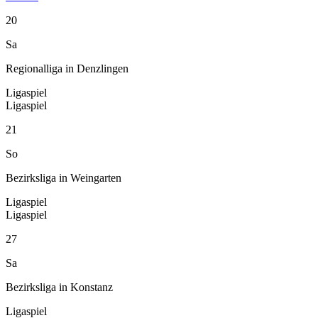
20
Sa
Regionalliga in Denzlingen
Ligaspiel
Ligaspiel
21
So
Bezirksliga in Weingarten
Ligaspiel
Ligaspiel
27
Sa
Bezirksliga in Konstanz
Ligaspiel