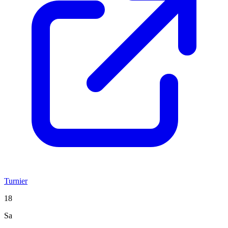
Turnier
18
Sa