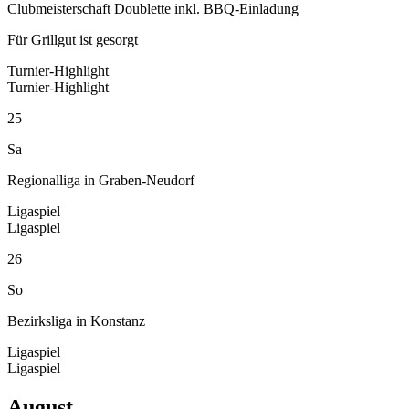
Clubmeisterschaft Doublette inkl. BBQ-Einladung
Für Grillgut ist gesorgt
Turnier-Highlight
Turnier-Highlight
25
Sa
Regionalliga in Graben-Neudorf
Ligaspiel
Ligaspiel
26
So
Bezirksliga in Konstanz
Ligaspiel
Ligaspiel
August