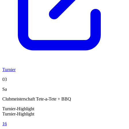
Turnier
03
Sa
Clubmeisterschaft Tete-a-Tete + BBQ
Turnier-Highlight
Turnier-Highlight
16