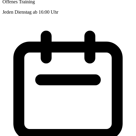
Offenes Training
Jeden Dienstag ab 16:00 Uhr