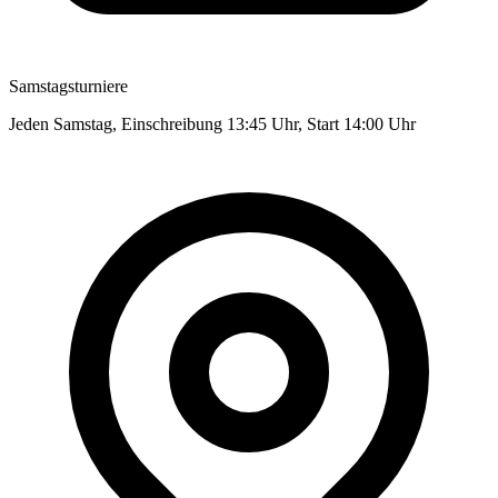
Samstagsturniere
Jeden Samstag, Einschreibung 13:45 Uhr, Start 14:00 Uhr