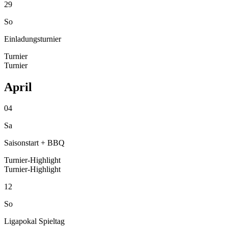
29
So
Einladungsturnier
Turnier
Turnier
April
04
Sa
Saisonstart + BBQ
Turnier-Highlight
Turnier-Highlight
12
So
Ligapokal Spieltag