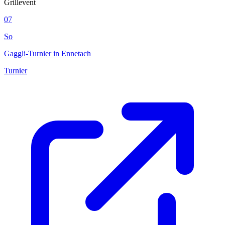
Grillevent
07
So
Gaggli-Turnier in Ennetach
Turnier