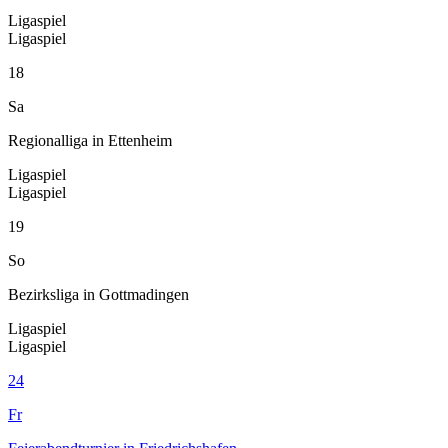
Ligaspiel
Ligaspiel
18
Sa
Regionalliga in Ettenheim
Ligaspiel
Ligaspiel
19
So
Bezirksliga in Gottmadingen
Ligaspiel
Ligaspiel
24
Fr