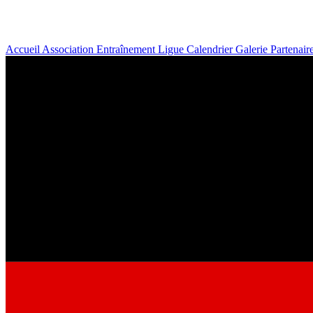
Accueil
Association
Entraînement
Ligue
Calendrier
Galerie
Partenair