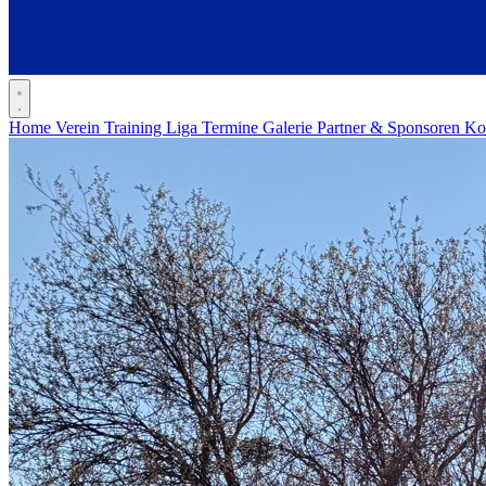
Home
Verein
Training
Liga
Termine
Galerie
Partner & Sponsoren
Ko