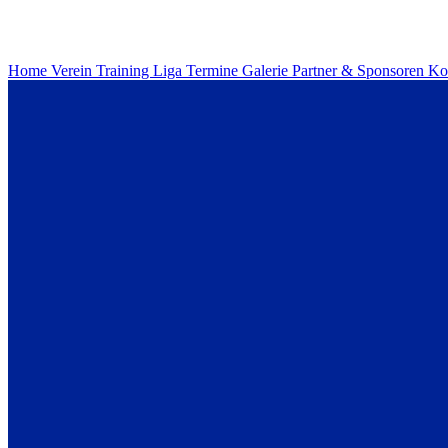
Home
Verein
Training
Liga
Termine
Galerie
Partner & Sponsoren
Ko